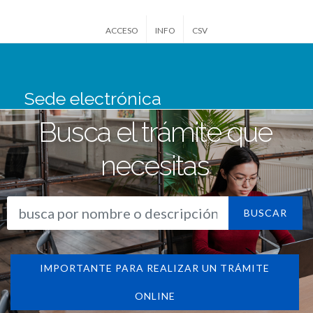
ACCESO
INFO
CSV
Sede electrónica
San Lorenzo de El
Busca el trámite que
Escorial
necesitas
BUSCAR
IMPORTANTE PARA REALIZAR UN TRÁMITE
ONLINE