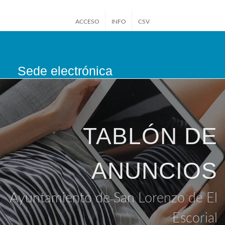
ACCESO
INFO
CSV
Sede electrónica
San Lorenzo de El
Escorial
TABLÓN DE
ANUNCIOS
Ayuntamiento de San Lorenzo de El
Escorial