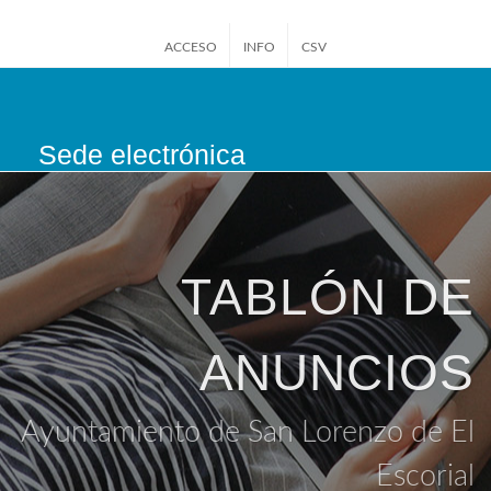
ACCESO
INFO
CSV
Sede electrónica
San Lorenzo de El
Escorial
TABLÓN DE
ANUNCIOS
Ayuntamiento de San Lorenzo de El
Escorial