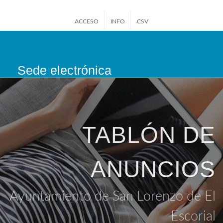
ACCESO
INFO
CSV
Sede electrónica
San Lorenzo de El
Escorial
TABLÓN DE
ANUNCIOS
Ayuntamiento de San Lorenzo de El
Escorial