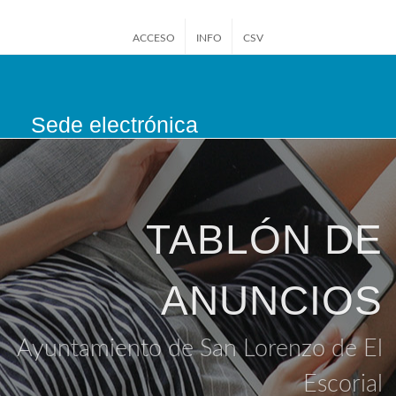
ACCESO
INFO
CSV
Sede electrónica
San Lorenzo de El
Escorial
TABLÓN DE
ANUNCIOS
Ayuntamiento de San Lorenzo de El
Escorial