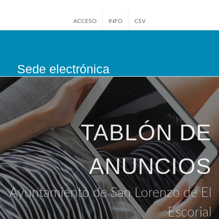
ACCESO
INFO
CSV
Sede electrónica
San Lorenzo de El
Escorial
TABLÓN DE
ANUNCIOS
Ayuntamiento de San Lorenzo de El
Escorial