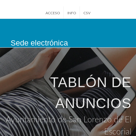
ACCESO
INFO
CSV
Sede electrónica
San Lorenzo de El
Escorial
TABLÓN DE
ANUNCIOS
Ayuntamiento de San Lorenzo de El
Escorial