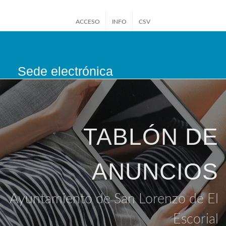
ACCESO
INFO
CSV
Sede electrónica
San Lorenzo de El
Escorial
TABLÓN DE
ANUNCIOS
Ayuntamiento de San Lorenzo de El
Escorial